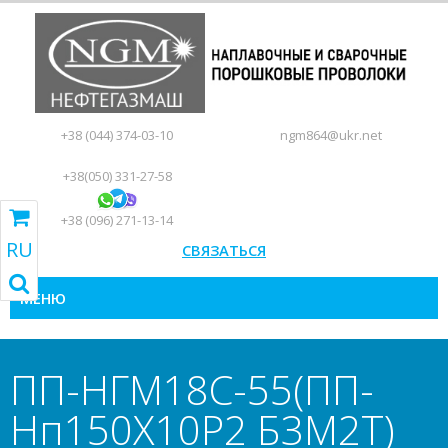
+38 (044) 374-03-10
ngm864@ukr.net
+38(050) 331-27-58
+38 (096) 271-13-14
RU
СВЯЗАТЬСЯ
RU
UA
EN
ПЕРЕЙТИ В КОРЗИНУ
МЕНЮ
ПП-НГМ18С-55(ПП-
Нп150Х10Р2 Б3М2Т)