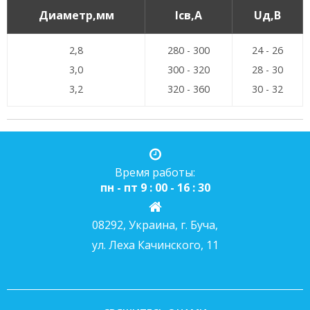
Диаметр,мм
Iсв,А
Uд,В
2,8
280 - 300
24 - 26
3,0
300 - 320
28 - 30
3,2
320 - 360
30 - 32
Время работы:
пн - пт 9 : 00 - 16 : 30
08292, Украина, г. Буча,
ул. Леха Качинского, 11