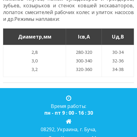
зубьев, козырьков и стенок ковшей экскаваторов,
лопаток смесителей рабочих колес и улиток насосов
и др.Режимы наплавки:
Диаметр,мм
Iсв,А
Uд,В
2,8
280-320
30-34
3,0
300-340
32-36
3,2
320-360
34-38
Время работы:
пн - пт 9 : 00 - 16 : 30
08292, Украина, г. Буча,