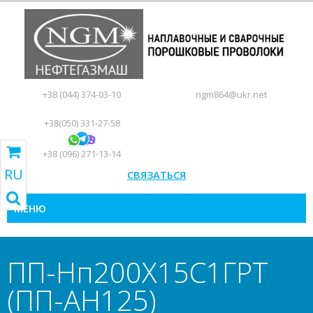
+38 (044) 374-03-10
ngm864@ukr.net
+38(050) 331-27-58
+38 (096) 271-13-14
RU
СВЯЗАТЬСЯ
RU
UA
EN
ПЕРЕЙТИ В КОРЗИНУ
МЕНЮ
ПП-Нп200Х15С1ГРТ
(ПП-АН125)